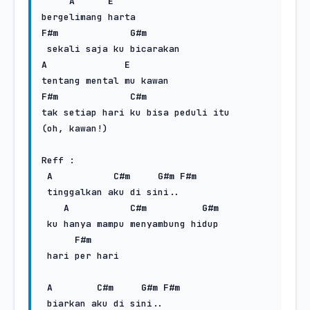
A
E
F#m
G#m
A
E
F#m
C#m
tak setiap hari ku bisa peduli itu

(oh, kawan!)

Reff :

A
C#m
G#m
F#m
 tinggalkan aku di sini..

A
C#m
G#m
 ku hanya mampu menyambung hidup

F#m
 hari per hari

A
C#m
G#m
F#m
 biarkan aku di sini..
