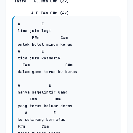
 Intro : 
A
..
C#m
G#m
 (3x)
A
E
F#m
C#m
 (4x)
A
E
lima juta lagi 

F#m
C#m
A
E
tiga juta kosmetik 

F#m
C#m
dalam game terus ku kuras

A
E
hanya segelintir uang

F#m
C#m
yang terus keluar deras

A
E
F#m
C#m