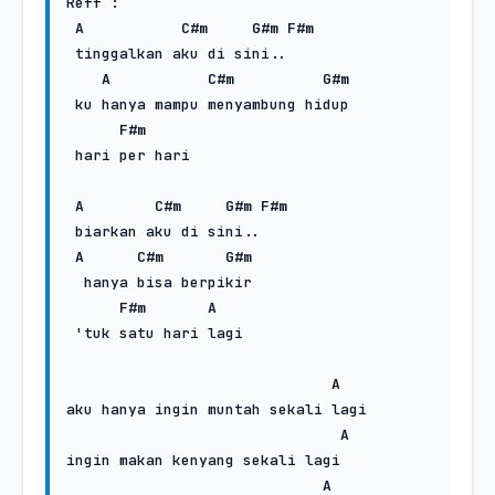
Reff :

A
C#m
G#m
F#m
 tinggalkan aku di sini..

A
C#m
G#m
 ku hanya mampu menyambung hidup

F#m
 hari per hari

A
C#m
G#m
F#m
 biarkan aku di sini..

A
C#m
G#m
  hanya bisa berpikir 

F#m
A
 'tuk satu hari lagi

A
aku hanya ingin muntah sekali lagi

A
ingin makan kenyang sekali lagi

A