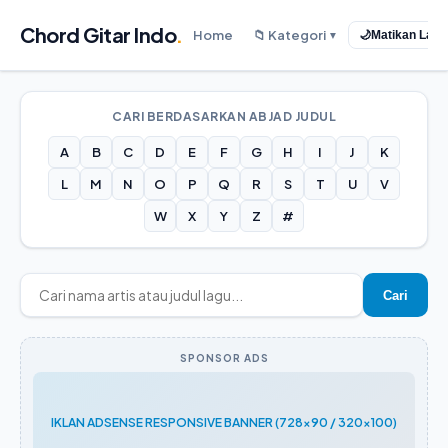
Chord Gitar Indo
.
Home
📁 Kategori
🌙
Matikan Lam
▼
CARI BERDASARKAN ABJAD JUDUL
A
B
C
D
E
F
G
H
I
J
K
L
M
N
O
P
Q
R
S
T
U
V
W
X
Y
Z
#
Cari
SPONSOR ADS
IKLAN ADSENSE RESPONSIVE BANNER (728x90 / 320x100)