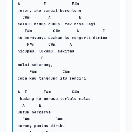
A
E
F#m
jujur, aku sangat beruntung

C#m
A
E
selalu hidup cukup, tak bisa lagi

F#m
C#m
A
E
ku bernyanyi seakan ku mengerti dirimu

F#m
C#m
A
hidupmu, lukamu, sakitmu

E
mulai sekarang,

F#m
C#m
coba kau tanggung itu sendiri

A
E
F#m
C#m
 kadang ku merasa terlalu malas

A
E
untuk berkarya

F#m
C#m
kurang pantas diriku 
