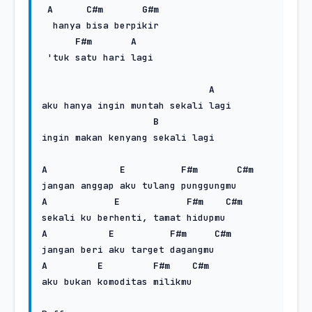
A
C#m
G#m
  hanya bisa berpikir 

F#m
A
 'tuk satu hari lagi

A
aku hanya ingin muntah sekali lagi

B
ingin makan kenyang sekali lagi

A
E
F#m
C#m
A
E
F#m
C#m
A
E
F#m
C#m
A
E
F#m
C#m
aku bukan komoditas milikmu
