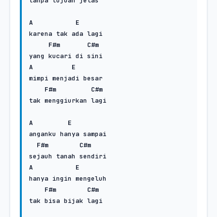
tanpa tujuan jelas

A
E
karena tak ada lagi 

F#m
C#m
A
E
mimpi menjadi besar 

F#m
C#m
tak menggiurkan lagi

A
E
anganku hanya sampai 

F#m
C#m
A
E
hanya ingin mengeluh

F#m
C#m
tak bisa bijak lagi
