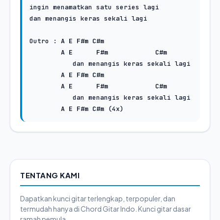
ingin menamatkan satu series lagi

dan menangis keras sekali lagi

Outro : 
A
E
F#m
C#m
A
E
F#m
C#m
           dan menangis keras sekali lagi

A
E
F#m
C#m
A
E
F#m
C#m
           dan menangis keras sekali lagi

A
E
F#m
C#m
TENTANG KAMI
Dapatkan kunci gitar terlengkap, terpopuler, dan
termudah hanya di Chord Gitar Indo. Kunci gitar dasar
ramah pemula.