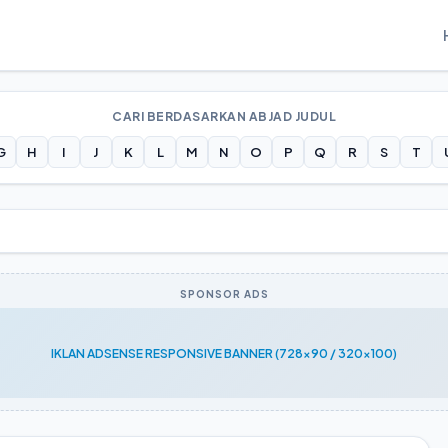
CARI BERDASARKAN ABJAD JUDUL
G
H
I
J
K
L
M
N
O
P
Q
R
S
T
SPONSOR ADS
IKLAN ADSENSE RESPONSIVE BANNER (728x90 / 320x100)