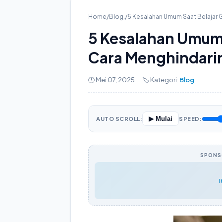
Home
/
Blog
,
/
5 Kesalahan Umum Saat Belajar G
5 Kesalahan Umum 
Cara Menghindari
🕒 Mei 07, 2025
🏷️ Kategori:
Blog
,
▶ Mulai
AUTO SCROLL:
SPEED:
SPONSO