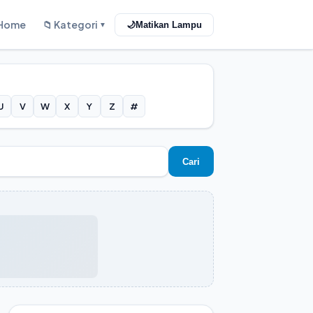
Home
📁 Kategori
🌙
Matikan Lampu
▼
U
V
W
X
Y
Z
#
Cari