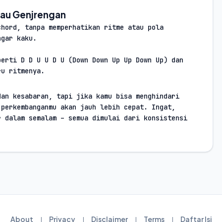
tau Genjrengan
hord, tanpa memperhatikan ritme atau pola 
ngar kaku.
erti D D U U D U (Down Down Up Up Down Up) dan 
ru ritmenya.
an kesabaran, tapi jika kamu bisa menghindari 
perkembanganmu akan jauh lebih cepat. Ingat, 
 dalam semalam – semua dimulai dari konsistensi 
About
Privacy
Disclaimer
Terms
Daftar Isi
|
|
|
|