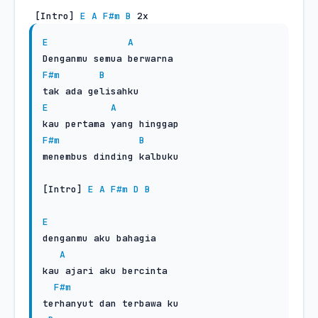
 [Intro] 
E
A
F#m
B
 2x
E
A
F#m
B
E
A
F#m
B
menembus dinding kalbuku

[Intro] 
E
A
F#m
D
B
E
denganmu aku bahagia

A
kau ajari aku bercinta

F#m
terhanyut dan terbawa ku
