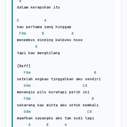
B
dalam kerapuhan itu

E
A
kau pertama yang hinggap

F#m
B
A
menembus dinding kalbuku hooo

A
tapi kau menghilang

[Reff]

F#m
B
setelah engkau tinggalkan aku sendiri

G#m
C#
menangis pilu kuratapi perih ini

F#m
B
sekarang kau minta aku untuk kembali

G#m
C#
maafkan sayangku aku tak sudi lagi

A
B
A