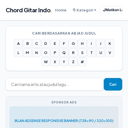
Chord Gitar Indo
.
Home
📁 Kategori
🌙
Matikan Lam
▼
CARI BERDASARKAN ABJAD JUDUL
A
B
C
D
E
F
G
H
I
J
K
L
M
N
O
P
Q
R
S
T
U
V
W
X
Y
Z
#
Cari
SPONSOR ADS
IKLAN ADSENSE RESPONSIVE BANNER (728x90 / 320x100)