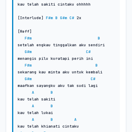
kau telah sakiti cintaku ohhhhh

[Interlude] 
F#m
B
G#m
C#
 2x

[Reff]

F#m
B
setelah engkau tinggalkan aku sendiri

G#m
C#
menangis pilu kuratapi perih ini

F#m
B
sekarang kau minta aku untuk kembali

G#m
C#
maafkan sayangku aku tak sudi lagi

A
B
kau telah sakiti

A
B
kau telah lukai

A
B
A
kau telah khianati cintaku
