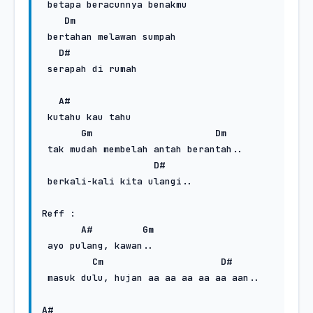
 betapa beracunnya benakmu

Dm
 bertahan melawan sumpah 

D#
 serapah di rumah

A#
 kutahu kau tahu

Gm
Dm
 tak mudah membelah antah berantah..

D#
 berkali-kali kita ulangi..

Reff :

A#
Gm
 ayo pulang, kawan..

Cm
D#
 masuk dulu, hujan aa aa aa aa aa aan..

A#