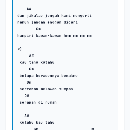
A#
dan jikalau jengah kami mengerti

namun jangan enggan dicari

Gm
hampiri kawan-kawan hmm mm mm mm 

*)

A#
 kau tahu kutahu

Gm
 betapa beracunnya benakmu

Dm
 bertahan melawan sumpah 

D#
 serapah di rumah

A#
 kutahu kau tahu

Gm
Dm