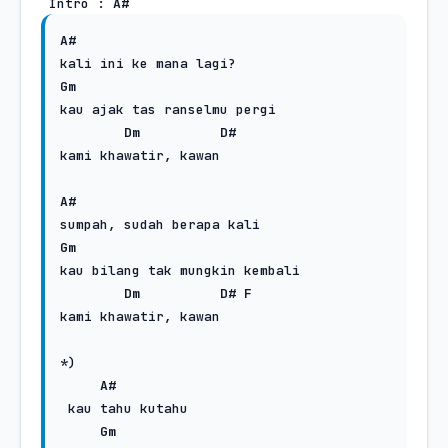
 Intro : 
A#
A#
Gm
kau ajak tas ranselmu pergi

Dm
D#
kami khawatir, kawan

A#
Gm
kau bilang tak mungkin kembali

Dm
D#
F
kami khawatir, kawan

*)

A#
 kau tahu kutahu

Gm