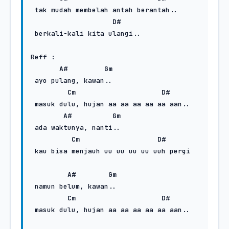
 tak mudah membelah antah berantah..

D#
 berkali-kali kita ulangi..

Reff :

A#
Gm
 ayo pulang, kawan..

Cm
D#
 masuk dulu, hujan aa aa aa aa aa aan..

A#
Gm
 ada waktunya, nanti..

Cm
D#
 kau bisa menjauh uu uu uu uu uuh pergi

A#
Gm
 namun belum, kawan..

Cm
D#
 masuk dulu, hujan aa aa aa aa aa aan..
