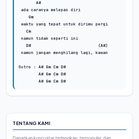
A#
 ada caranya melepas diri

Gm
 waktu yang tepat untuk dirimu pergi

Cm
 namun tidak seperti ini

D#
                           (
A#
)

 namun jangan menghilang lagi, kawan

Outro : 
A#
Gm
Cm
D#
A#
Gm
Cm
D#
A#
Gm
Cm
D#
TENTANG KAMI
Dapatkan kunci gitar terlengkap, terpopuler, dan