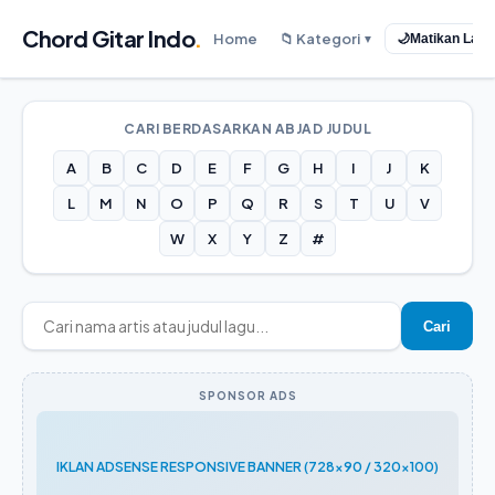
Chord Gitar Indo
.
Home
📁 Kategori
🌙
Matikan Lam
▼
CARI BERDASARKAN ABJAD JUDUL
A
B
C
D
E
F
G
H
I
J
K
L
M
N
O
P
Q
R
S
T
U
V
W
X
Y
Z
#
Cari
SPONSOR ADS
IKLAN ADSENSE RESPONSIVE BANNER (728x90 / 320x100)