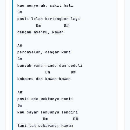
Gm
pasti lelah bertengkar lagi

Dm
D#
dengan ayahmu, kawan

A#
Gm
banyak yang rindu dan peduli

Dm
D#
kakakmu dan kawan-kawan

A#
Gm
kau bayar semuanya sendiri

Dm
D#
tapi tak sekarang, kawan
