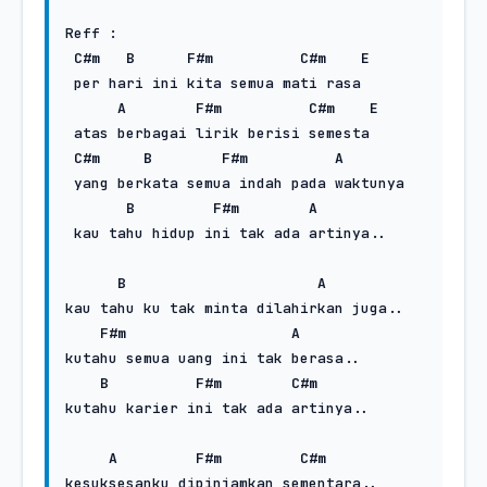
Reff :

C#m
B
F#m
C#m
E
 per hari ini kita semua mati rasa

A
F#m
C#m
E
 atas berbagai lirik berisi semesta

C#m
B
F#m
A
 yang berkata semua indah pada waktunya

B
F#m
A
 kau tahu hidup ini tak ada artinya..

B
A
kau tahu ku tak minta dilahirkan juga..

F#m
A
kutahu semua uang ini tak berasa..

B
F#m
C#m
kutahu karier ini tak ada artinya..

A
F#m
C#m
kesuksesanku dipinjamkan sementara..
