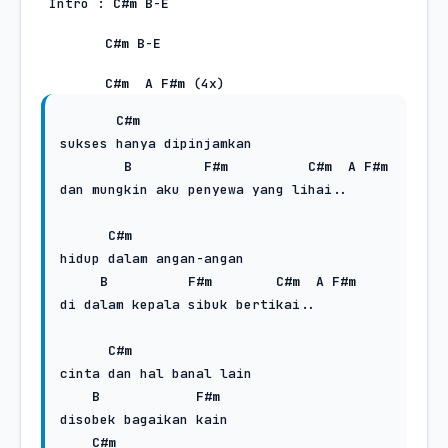
 Intro : 
C#m
B
-
E
C#m
B
-
E
C#m
A
F#m
 (4x)
C#m
sukses hanya dipinjamkan

B
F#m
C#m
A
F#m
dan mungkin aku penyewa yang lihai..

C#m
hidup dalam angan-angan

B
F#m
C#m
A
F#m
di dalam kepala sibuk bertikai..

C#m
cinta dan hal banal lain

B
F#m
disobek bagaikan kain

C#m