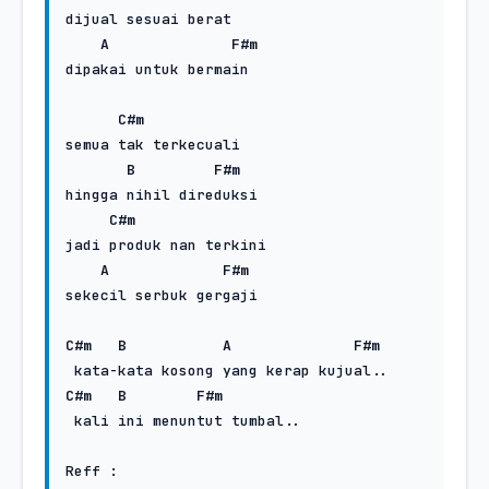
dijual sesuai berat

A
F#m
dipakai untuk bermain

C#m
semua tak terkecuali

B
F#m
hingga nihil direduksi

C#m
jadi produk nan terkini

A
F#m
sekecil serbuk gergaji

C#m
B
A
F#m
C#m
B
F#m
 kali ini menuntut tumbal..

Reff :
