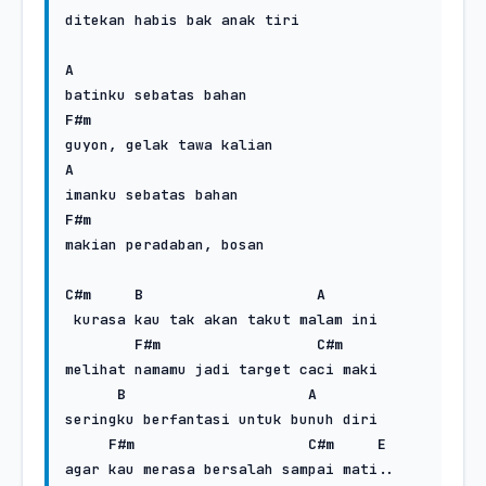
ditekan habis bak anak tiri

A
F#m
A
F#m
makian peradaban, bosan

C#m
B
A
 kurasa kau tak akan takut malam ini

F#m
C#m
melihat namamu jadi target caci maki

B
A
seringku berfantasi untuk bunuh diri

F#m
C#m
E
agar kau merasa bersalah sampai mati..
