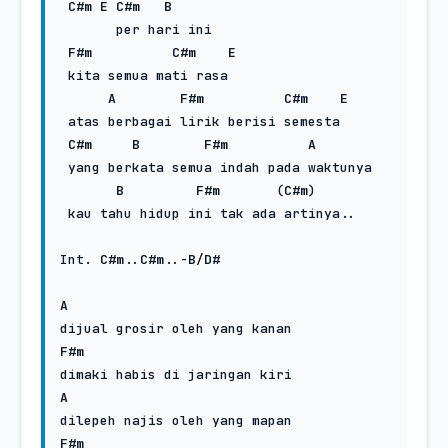
C#m
E
C#m
B
       per hari ini

F#m
C#m
E
 kita semua mati rasa

A
F#m
C#m
E
 atas berbagai lirik berisi semesta

C#m
B
F#m
A
 yang berkata semua indah pada waktunya

B
F#m
       (
C#m
)

 kau tahu hidup ini tak ada artinya..

Int. 
C#m
..
C#m
..-
B
/
D#
A
F#m
A
F#m