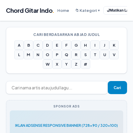
Chord Gitar Indo
.
Home
📁 Kategori
🌙
Matikan Lam
▼
CARI BERDASARKAN ABJAD JUDUL
A
B
C
D
E
F
G
H
I
J
K
L
M
N
O
P
Q
R
S
T
U
V
W
X
Y
Z
#
Cari
SPONSOR ADS
IKLAN ADSENSE RESPONSIVE BANNER (728x90 / 320x100)