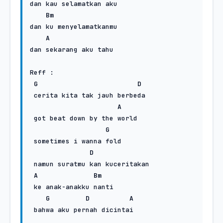
dan kau sеlamatkan aku

Bm
dan ku menyelamatkanmu

A
dan sekarang aku tahu

Reff :

G
D
 cerita kita tak jauh berbeda

A
 got beat down by the world

G
 sometimes i wanna fold

D
 namun suratmu kan kuceritakan

A
Bm
 ke anak-anakku nanti

G
D
A
 bahwa aku pernah dicintai
