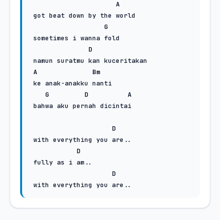
A
 got beat down by the world

G
 sometimes i wanna fold

D
 namun suratmu kan kuceritakan

A
Bm
 ke anak-anakku nanti

G
D
A
 bahwa aku pernah dicintai

D
 with everything you are..

D
 fully as i am..

D
 with everything you are..