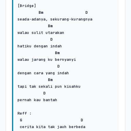
[Bridge]

Bm
D
seada-adanya, sekurang-kurangnya

Bm
walau sulit utarakan 

D
hatiku dengan indah

Bm
walau jarang ku bernyanyi

D
dengan cara yang indah

Bm
tapi tak sekali pun kisahku

D
pernah kau bantah

Reff :

G
D
 cerita kita tak jauh berbeda
