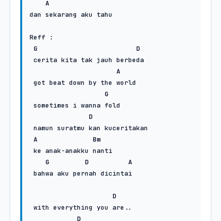
A
dan sekarang aku tahu

Reff :

G
D
 cerita kita tak jauh berbeda

A
 got beat down by the world

G
 sometimes i wanna fold

D
 namun suratmu kan kuceritakan

A
Bm
 ke anak-anakku nanti

G
D
A
 bahwa aku pernah dicintai

D
 with everything you are..

D