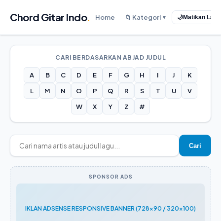
Chord Gitar Indo
.
Home
📁 Kategori
🌙
Matikan Lam
▼
CARI BERDASARKAN ABJAD JUDUL
A
B
C
D
E
F
G
H
I
J
K
L
M
N
O
P
Q
R
S
T
U
V
W
X
Y
Z
#
Cari
SPONSOR ADS
IKLAN ADSENSE RESPONSIVE BANNER (728x90 / 320x100)