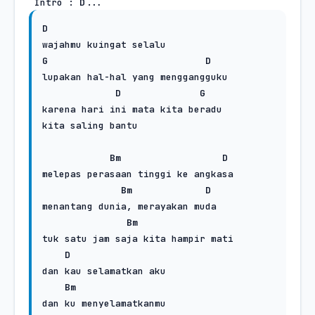
 Intro : 
D
...
D
G
D
lupakan hal-hal yang menggangguku

D
G
karena hari ini mata kita beradu

kita saling bantu 

Bm
D
melepas perasaan tinggi ke angkasa

Bm
D
menantang dunia, merayakan muda 

Bm
tuk satu jam saja kita hampir mati 

D
dan kau selamatkan aku

Bm
dan ku menyelamatkanmu
