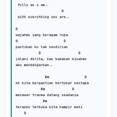
 fully as i am.. 

D
 with everything you are..

D
G
D
pastikan ku tak sendirian

D
G
jalani derita, kau bawakan kisahmu

aku mendengarkan..

Bm
D
oh kita bergantian bertukar nestapa 

Bm
D
menawar trauma datang seadanya 

Bm
terasku terbuka kita hampir mati

D