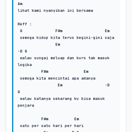
Am
lihat kami nyanyikan ini bersama

Reff :

G
F#m
Em
 semoga hidup kita terus begini-gini saja

Em
-
D
G
 walau sungai meluap dan kurs tak masuk 
logika

F#m
Em
 semoga kita mencintai apa adanya

Em
                  -
D
G
 walau katanya sekarang ku bisa masuk 
penjara

F#m
Em
 satu per satu hari per hari
