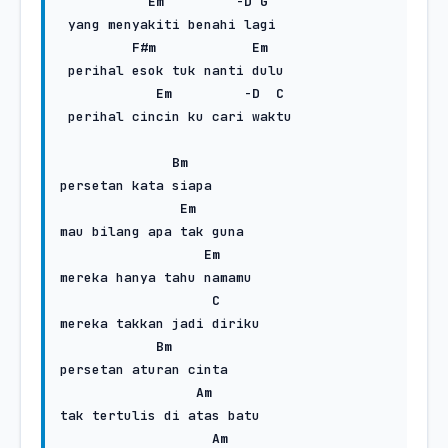
Em
         -
D
G
 yang menyakiti benahi lagi

F#m
Em
 perihal esok tuk nanti dulu

Em
         -
D
C
 perihal cincin ku cari waktu

Bm
persetan kata siapa

Em
mau bilang apa tak guna

Em
mereka hanya tahu namamu

C
mereka takkan jadi diriku

Bm
persetan aturan cinta

Am
tak tertulis di atas batu

Am