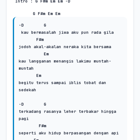
 Intro : 
G
F#m
Em
Em
 -
D
G
F#m
Em
Em
-
D
G
 kau bermasalah jiwa aku pun rada gila

F#m
jodoh akal-akalan neraka kita bersama

Em
kau langganan menangis lakimu muntah-
muntah

Em
begitu terus sampai iblis tobat dan 
sedekah

-
D
G
terkadang rasanya leher terbakar hingga 
pagi

F#m
seperti aku hidup berpasangan dengan api
