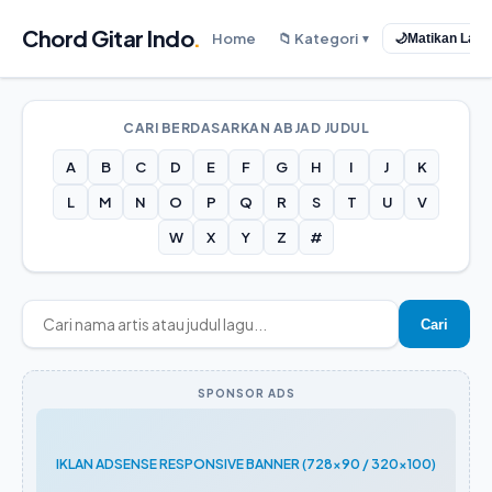
Chord Gitar Indo
.
Home
📁 Kategori
🌙
Matikan Lam
▼
CARI BERDASARKAN ABJAD JUDUL
A
B
C
D
E
F
G
H
I
J
K
L
M
N
O
P
Q
R
S
T
U
V
W
X
Y
Z
#
Cari
SPONSOR ADS
IKLAN ADSENSE RESPONSIVE BANNER (728x90 / 320x100)