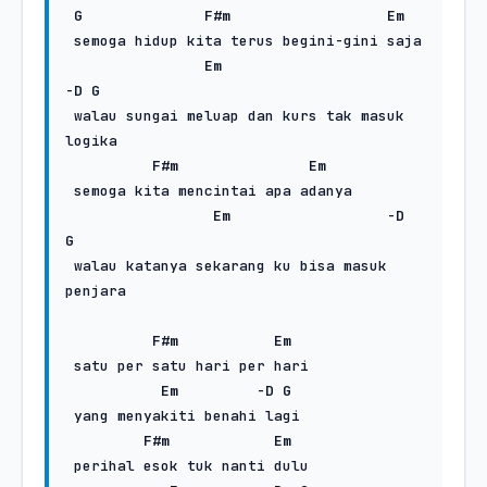
G
F#m
Em
 semoga hidup kita terus begini-gini saja

Em
-
D
G
 walau sungai meluap dan kurs tak masuk 
logika

F#m
Em
 semoga kita mencintai apa adanya

Em
                  -
D
G
 walau katanya sekarang ku bisa masuk 
penjara

F#m
Em
 satu per satu hari per hari

Em
         -
D
G
 yang menyakiti benahi lagi

F#m
Em
 perihal esok tuk nanti dulu
