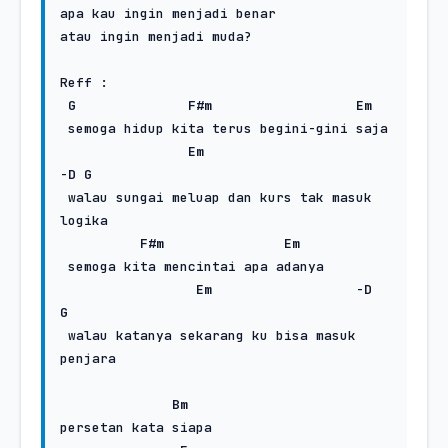
apa kau ingin menjadi benar

atau ingin menjadi muda?

Reff :

G
F#m
Em
 semoga hidup kita terus begini-gini saja

Em
-
D
G
 walau sungai meluap dan kurs tak masuk 
logika

F#m
Em
 semoga kita mencintai apa adanya

Em
                  -
D
G
 walau katanya sekarang ku bisa masuk 
penjara

Bm
persetan kata siapa
