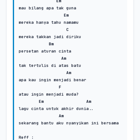
Em
mau bilang apa tak guna

Em
mereka hanya tahu namamu

C
mereka takkan jadi diriku

Bm
persetan aturan cinta

Am
tak tertulis di atas batu

Am
apa kau ingin menjadi benar

F
atau ingin menjadi muda?

Em
Am
lagu cinta untuk akhir dunia..

Am
sekarang bantu aku nyanyikan ini bersama

Reff :
