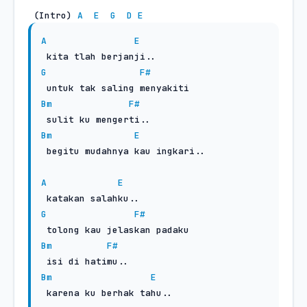
 (Intro) 
A
E
G
D
E
A
E
G
F#
Bm
F#
Bm
E
 begitu mudahnya kau ingkari..

A
E
G
F#
Bm
F#
Bm
E
 karena ku berhak tahu..
