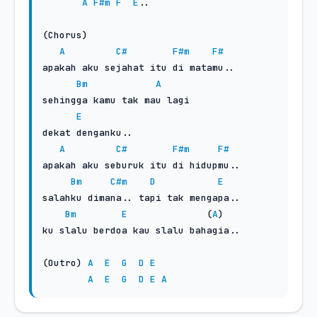
A
F#m
F
E
..

(Chorus)

A
C#
F#m
F#
apakah aku sejahat itu di matamu..

Bm
A
sehingga kamu tak mau lagi

E
dekat denganku..

A
C#
F#m
F#
apakah aku seburuk itu di hidupmu..

Bm
C#m
D
E
salahku dimana.. tapi tak mengapa..

Bm
E
              (
A
)

ku slalu berdoa kau slalu bahagia..

(Outro) 
A
E
G
D
E
A
E
G
D
E
A