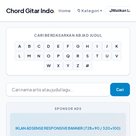
Chord Gitar Indo
.
Home
📁 Kategori
🌙
Matikan Lam
▼
CARI BERDASARKAN ABJAD JUDUL
A
B
C
D
E
F
G
H
I
J
K
L
M
N
O
P
Q
R
S
T
U
V
W
X
Y
Z
#
Cari
SPONSOR ADS
IKLAN ADSENSE RESPONSIVE BANNER (728x90 / 320x100)