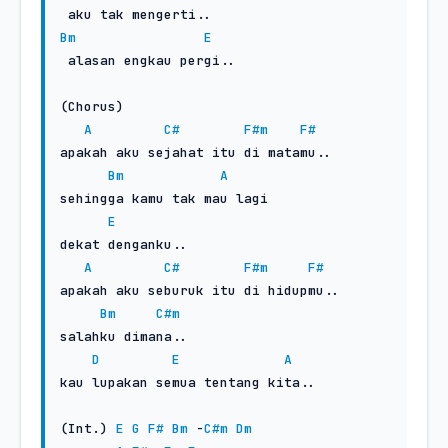
Bm
E
 alasan engkau pergi..

(Chorus)

A
C#
F#m
F#
apakah aku sejahat itu di matamu..

Bm
A
sehingga kamu tak mau lagi

E
dekat denganku..

A
C#
F#m
F#
apakah aku seburuk itu di hidupmu.. 

Bm
C#m
salahku dimana..

D
E
A
kau lupakan semua tentang kita..

(Int.) 
E
G
F#
Bm
 -
C#m
Dm