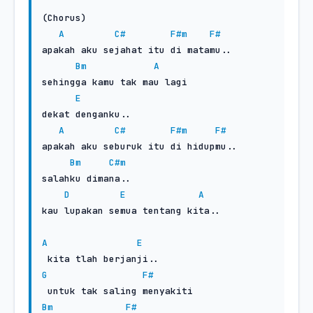
(Chorus)

A
C#
F#m
F#
apakah aku sejahat itu di matamu..

Bm
A
sehingga kamu tak mau lagi

E
dekat denganku..

A
C#
F#m
F#
apakah aku seburuk itu di hidupmu.. 

Bm
C#m
salahku dimana..

D
E
A
kau lupakan semua tentang kita..

A
E
G
F#
Bm
F#