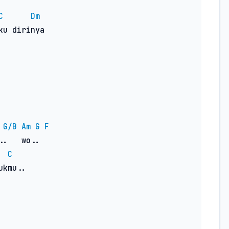
C
Dm
u dirinya

G/B
Am
G
F
.   wo..

C
kmu..
