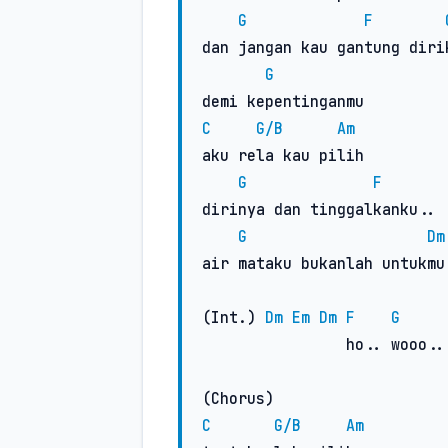
G
F
dan jangan kau gantung dirik
G
C
G/B
Am
aku rela kau pilih

G
F
dirinya dan tinggalkanku..

G
Dm
air mataku bukanlah untukmu.
(Int.) 
Dm
Em
Dm
F
G
                ho.. wooo..

C
G/B
Am