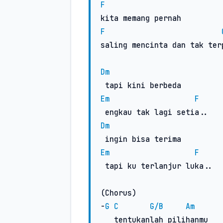
F
F
saling mencinta dan tak terp
Dm
Em
F
Dm
Em
F
 tapi ku terlanjur luka.. 

(Chorus)

-
G
C
G/B
Am
   tentukanlah pilihanmu
