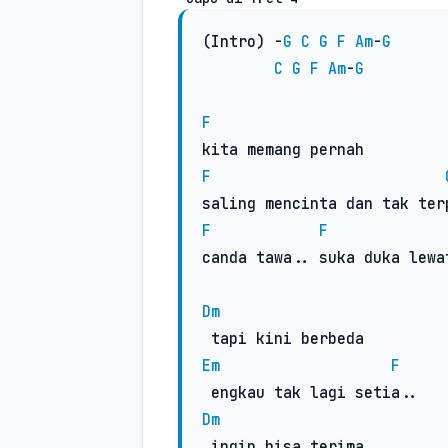
(Intro) -
G
C
G
F
Am
-
G
C
G
F
Am
-
G
F
F
F
F
canda tawa.. suka duka lewat
Dm
Em
F
Dm