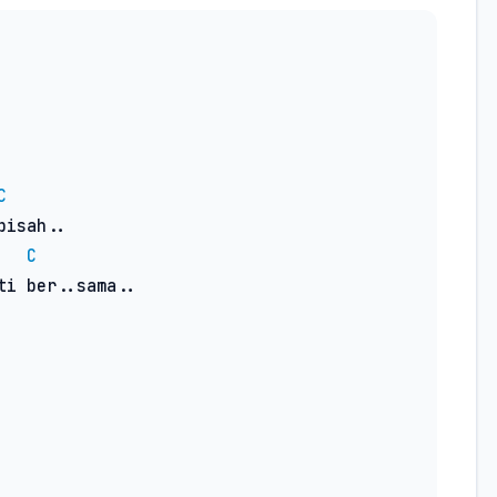
C
C
i ber..sama..
