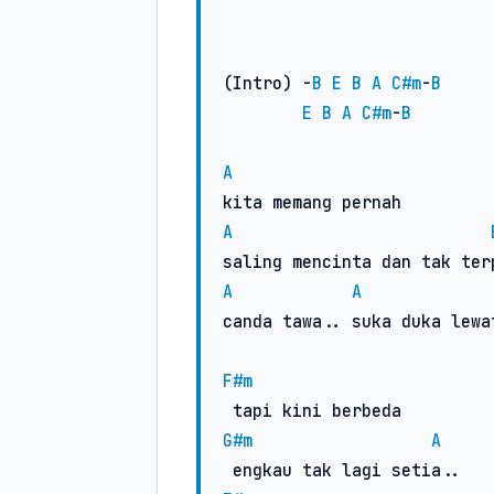
(Intro) -
B
E
B
A
C#m
-
B
E
B
A
C#m
-
B
A
A
A
A
canda tawa.. suka duka lewat
F#m
G#m
A