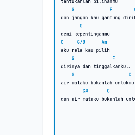
tentukanlah pilihanmu

G
F
dan jangan kau gantung dirik
G
C
G/B
Am
aku rela kau pilih

G
F
dirinya dan tinggalkanku..

G
C
air mataku bukanlah untukmu.
G#
G
dan air mataku bukanlah untu