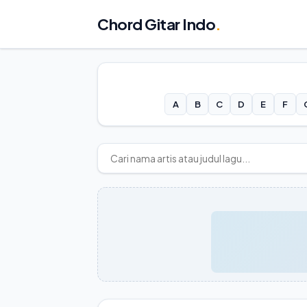
Chord Gitar Indo
.
A
B
C
D
E
F