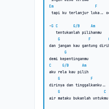
Em
F
 tapi ku terlanjur luka.. ooh..

-
G
C
G/B
Am
   tentukanlah pilihanmu

G
F
dan jangan kau gantung dirik
G
C
G/B
Am
aku rela kau pilih

G
F
dirinya dan tinggalkanku..

G
C
air mataku bukanlah untukmu.