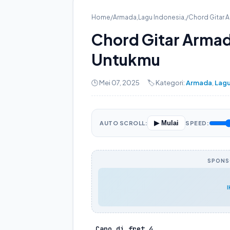
Home
/
Armada
,
Lagu Indonesia
,
/
Chord Gitar 
Chord Gitar Armad
Untukmu
🕒 Mei 07, 2025
🏷️ Kategori:
Armada
,
Lagu
▶ Mulai
AUTO SCROLL:
SPEED:
SPONSO
 Capo di fret 4