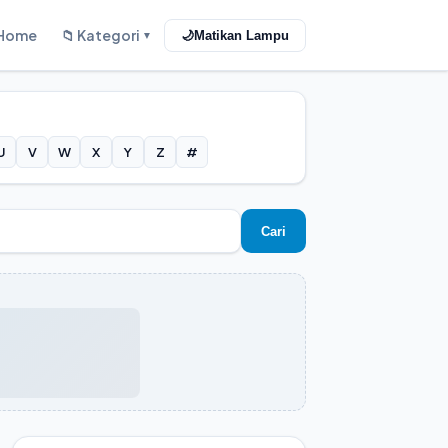
Home
📁 Kategori
🌙
Matikan Lampu
▼
U
V
W
X
Y
Z
#
Cari