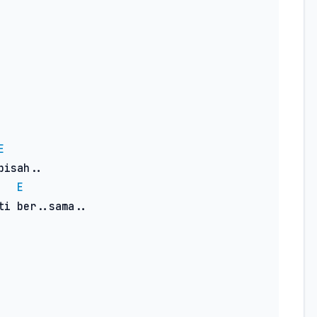
E
E
i ber..sama..
