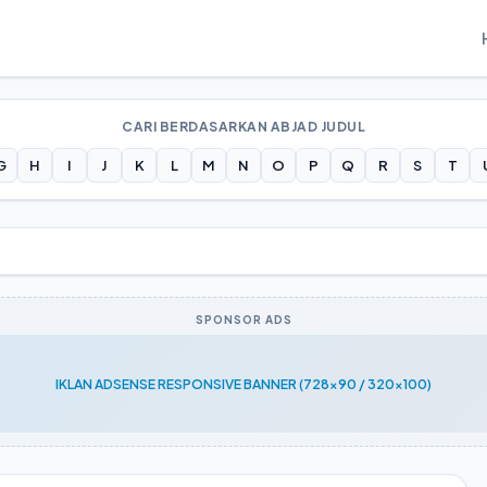
CARI BERDASARKAN ABJAD JUDUL
G
H
I
J
K
L
M
N
O
P
Q
R
S
T
SPONSOR ADS
IKLAN ADSENSE RESPONSIVE BANNER (728x90 / 320x100)