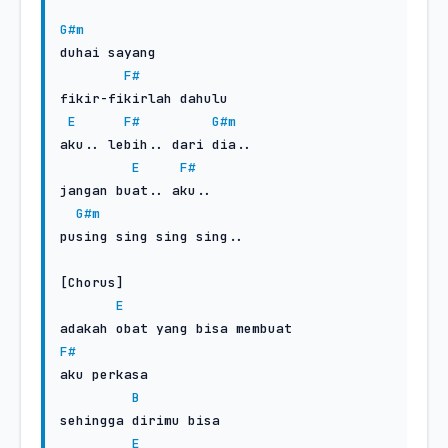
G#m
duhai sayang

F#
fikir-fikirlah dahulu

E
F#
G#m
aku.. lebih.. dari dia..

E
F#
jangan buat.. aku..

G#m
pusing sing sing sing..

[Chorus]

E
F#
aku perkasa

B
sehingga dirimu bisa

E