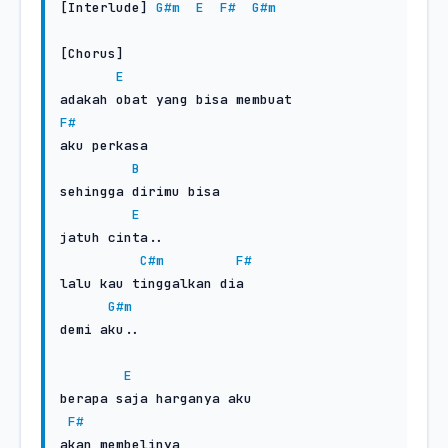
[Interlude] 
G#m
E
F#
G#m
[Chorus]

E
F#
aku perkasa

B
sehingga dirimu bisa

E
jatuh cinta..

C#m
F#
lalu kau tinggalkan dia

G#m
demi aku..

E
berapa saja harganya aku

F#
akan membelinya
