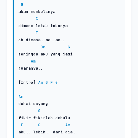
G
akan membelinya

C
dimana letak tokonya

F
oh dimana..aa..aa..

Dm
G
sehingga aku yang jadi

Am
juaranya..

[Intro] 
Am
G
F
G
Am
duhai sayang

G
fikir-fikirlah dahulu

F
G
Am
aku.. lebih.. dari dia..
