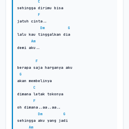
C
sehingga dirimu bisa

F
jatuh cinta..

Dm
G
lalu kau tinggalkan dia

Am
demi aku..

F
berapa saja harganya aku

G
akan membelinya

C
dimana letak tokonya

F
oh dimana..aa..aa..

Dm
G
sehingga aku yang jadi

Am