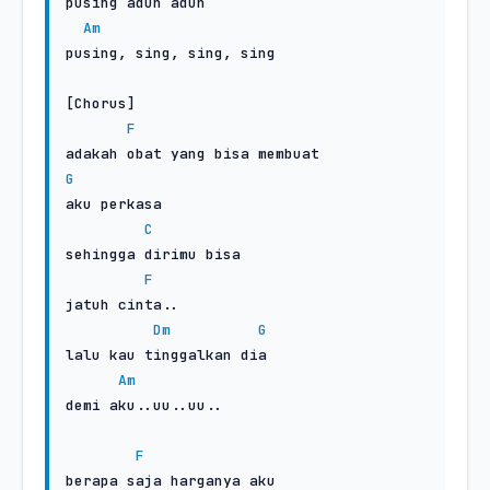
pusing aduh aduh

Am
pusing, sing, sing, sing

[Chorus]

F
G
aku perkasa

C
sehingga dirimu bisa

F
jatuh cinta..

Dm
G
lalu kau tinggalkan dia

Am
demi aku..uu..uu..

F
berapa saja harganya aku
