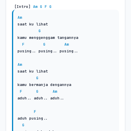
 [Intro] 
Am
G
F
G
Am
saat ku lihat

G
kamu menggenggam tangannya

F
G
Am
pusing.. pusing.. pusing..

Am
saat ku lihat

G
kamu bermanja dengannya

F
G
Am
aduh.. aduh.. aduh..

F
aduh pusing..

G