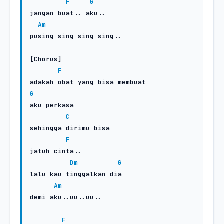
F
G
jangan buat.. aku..

Am
pusing sing sing sing..

[Chorus]

F
G
aku perkasa

C
sehingga dirimu bisa

F
jatuh cinta..

Dm
G
lalu kau tinggalkan dia

Am
demi aku..uu..uu..

F