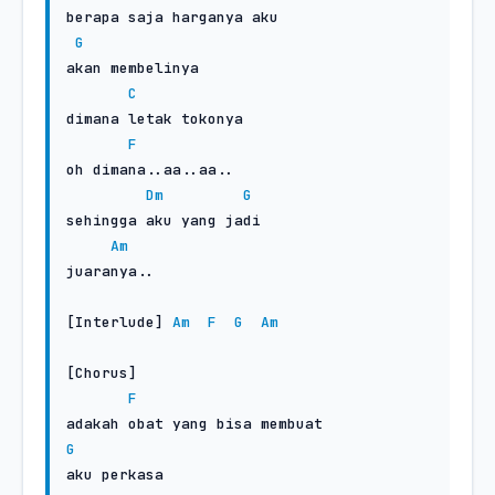
berapa saja harganya aku

G
akan membelinya

C
dimana letak tokonya

F
oh dimana..aa..aa..

Dm
G
sehingga aku yang jadi

Am
juaranya..

[Interlude] 
Am
F
G
Am
[Chorus]

F
G
aku perkasa
