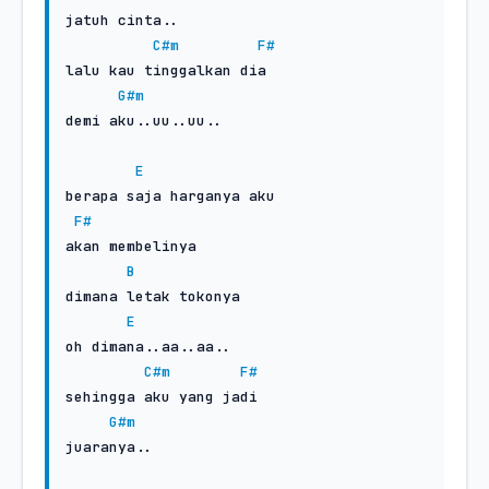
jatuh cinta..

C#m
F#
lalu kau tinggalkan dia

G#m
demi aku..uu..uu..

E
berapa saja harganya aku

F#
akan membelinya

B
dimana letak tokonya

E
oh dimana..aa..aa..

C#m
F#
sehingga aku yang jadi

G#m
juaranya..
