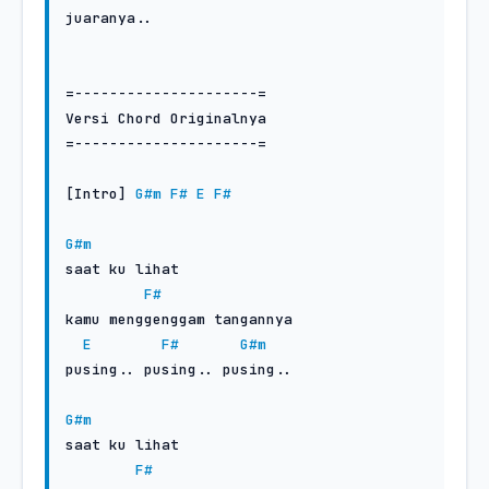
juaranya..

=---------------------=

Versi Chord Originalnya

=---------------------=

[Intro] 
G#m
F#
E
F#
G#m
saat ku lihat

F#
kamu menggenggam tangannya

E
F#
G#m
pusing.. pusing.. pusing..

G#m
saat ku lihat

F#