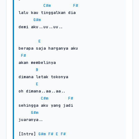
C#m
F#
lalu kau tinggalkan dia

G#m
demi aku..uu..uu..

E
berapa saja harganya aku

F#
akan membelinya

B
dimana letak tokonya

E
oh dimana..aa..aa..

C#m
F#
sehingga aku yang jadi

G#m
juaranya..

[Intro] 
G#m
F#
E
F#