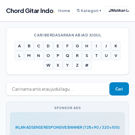
Chord Gitar Indo
.
Home
📁 Kategori
🌙
Matikan Lam
▼
CARI BERDASARKAN ABJAD JUDUL
A
B
C
D
E
F
G
H
I
J
K
L
M
N
O
P
Q
R
S
T
U
V
W
X
Y
Z
#
Cari
SPONSOR ADS
IKLAN ADSENSE RESPONSIVE BANNER (728x90 / 320x100)