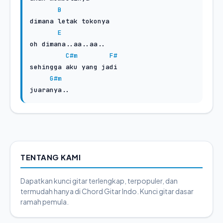
B
dimana letak tokonya

E
oh dimana..aa..aa..

C#m
F#
sehingga aku yang jadi

G#m
juaranya..
TENTANG KAMI
Dapatkan kunci gitar terlengkap, terpopuler, dan
termudah hanya di Chord Gitar Indo. Kunci gitar dasar
ramah pemula.