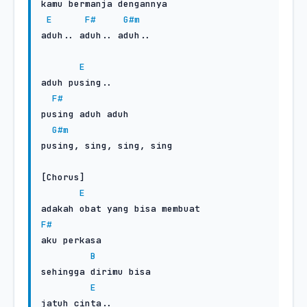
kamu bermanja dengannya

E
F#
G#m
aduh.. aduh.. aduh..

E
aduh pusing..

F#
pusing aduh aduh

G#m
pusing, sing, sing, sing

[Chorus]

E
F#
aku perkasa

B
sehingga dirimu bisa

E
jatuh cinta..
