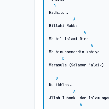
D
Radhitu..

A
Billahi Rabba

G
Wa bil Islami Dina

A
Wa bimuhammaddin Nabiya

D
Warasula (Salamun 'alaik)

D
Ku ikhlas..

A
Allah Tuhanku dan Islam agam
A