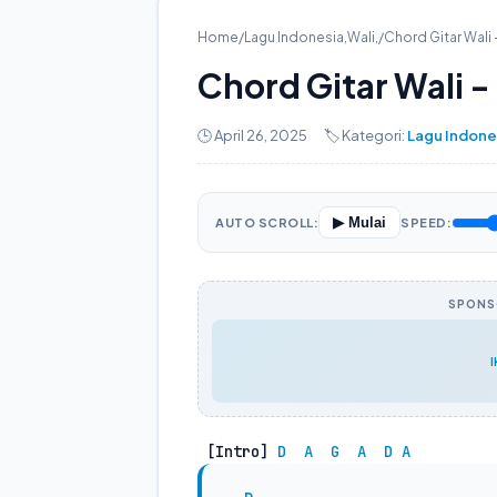
Home
/
Lagu Indonesia
,
Wali
,
/
Chord Gitar Wali 
Chord Gitar Wali -
🕒 April 26, 2025
🏷️ Kategori:
Lagu Indone
▶ Mulai
AUTO SCROLL:
SPEED:
SPONSO
 [Intro] 
D
A
G
A
D
A