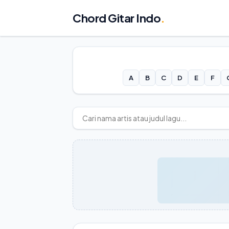
Chord Gitar Indo
.
A
B
C
D
E
F