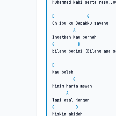
Muhammad Nabi serta rasu..uu
D
G
Oh ibu ku Bapakku sayang

A
G
D
bilang begini (Bilang apa sa
D
Kau boleh

G
Minim harta mewah

A
G
D
Miskin akidah
