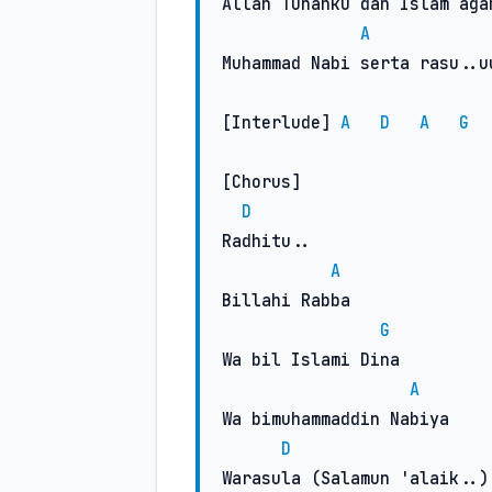
Allah Tuhanku dan Islam agam
A
Muhammad Nabi serta rasu..uu
[Interlude] 
A
D
A
G
[Chorus]

D
Radhitu..

A
Billahi Rabba

G
Wa bil Islami Dina

A
Wa bimuhammaddin Nabiya

D
Warasula (Salamun 'alaik..)
