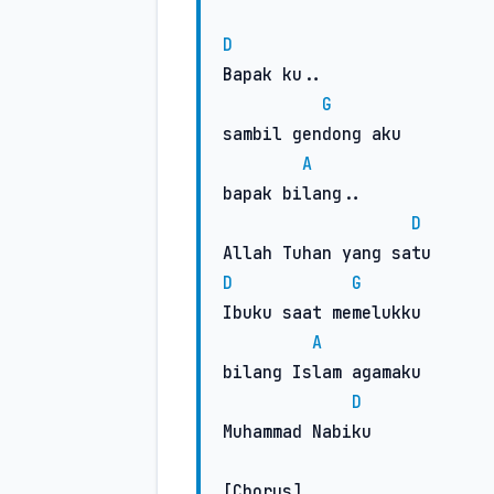
D
Bapak ku..

G
sambil gendong aku

A
bapak bilang..

D
D
G
Ibuku saat memelukku

A
bilang Islam agamaku

D
Muhammad Nabiku

[Chorus]
