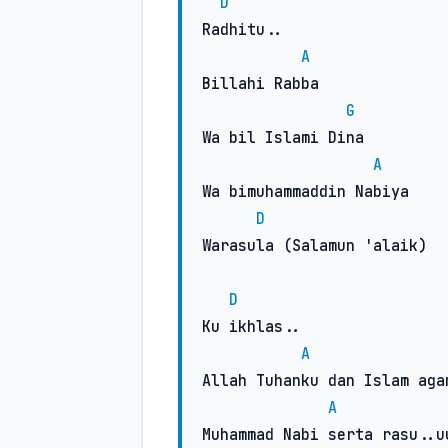
D
Radhitu..

A
Billahi Rabba

G
Wa bil Islami Dina

A
Wa bimuhammaddin Nabiya

D
Warasula (Salamun 'alaik)

D
Ku ikhlas..

A
Allah Tuhanku dan Islam agam
A
Muhammad Nabi serta rasu..uu