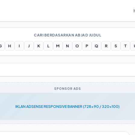
CARI BERDASARKAN ABJAD JUDUL
G
H
I
J
K
L
M
N
O
P
Q
R
S
T
SPONSOR ADS
IKLAN ADSENSE RESPONSIVE BANNER (728x90 / 320x100)