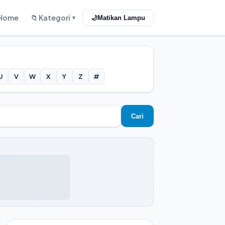
Home
📁 Kategori
🌙
Matikan Lampu
▼
U
V
W
X
Y
Z
#
Cari