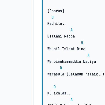
[Chorus]

D
Radhitu..

A
Billahi Rabba

G
Wa bil Islami Dina

A
Wa bimuhammaddin Nabiya

D
Warasula (Salamun 'alaik..)

D
Ku ikhlas..

A