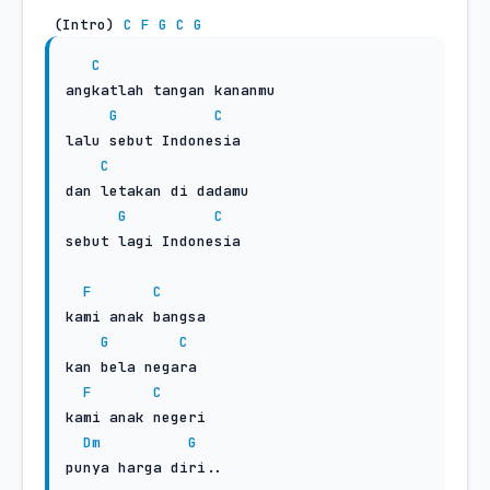
 (Intro) 
C
F
G
C
G
C
angkatlah tangan kananmu

G
C
lalu sebut Indonesia

C
dan letakan di dadamu

G
C
sebut lagi Indonesia

F
C
kami anak bangsa

G
C
kan bela negara

F
C
kami anak negeri

Dm
G
punya harga diri..
