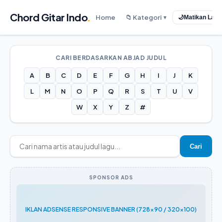
Chord Gitar Indo
.
Home
📁 Kategori
🌙
Matikan Lam
▼
CARI BERDASARKAN ABJAD JUDUL
A
B
C
D
E
F
G
H
I
J
K
L
M
N
O
P
Q
R
S
T
U
V
W
X
Y
Z
#
Cari
SPONSOR ADS
IKLAN ADSENSE RESPONSIVE BANNER (728x90 / 320x100)