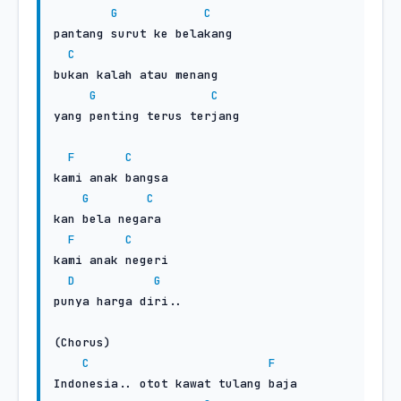
G
C
pantang surut ke belakang

C
bukan kalah atau menang

G
C
yang penting terus terjang

F
C
kami anak bangsa

G
C
kan bela negara

F
C
kami anak negeri

D
G
punya harga diri..

(Chorus)

C
F
Indonesia.. otot kawat tulang baja
