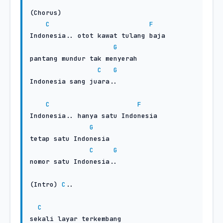
(Chorus)

C
F
Indonesia.. otot kawat tulang baja

G
pantang mundur tak menyerah

C
G
Indonesia sang juara..

C
F
Indonesia.. hanya satu Indonesia

G
tetap satu Indonesia

C
G
nomor satu Indonesia..

(Intro) 
C
..

C
sekali layar terkembang
