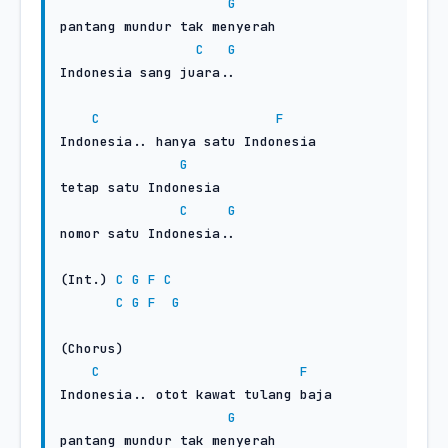
G
pantang mundur tak menyerah

C
G
Indonesia sang juara..

C
F
Indonesia.. hanya satu Indonesia

G
tetap satu Indonesia

C
G
nomor satu Indonesia..

(Int.) 
C
G
F
C
C
G
F
G
(Chorus)

C
F
Indonesia.. otot kawat tulang baja

G
pantang mundur tak menyerah
