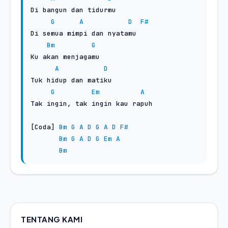
Di bangun dan tidurmu

G
A
D
F#
Di semua mimpi dan nyatamu

Bm
G
Ku akan menjagamu

A
D
Tuk hidup dan matiku

G
Em
A
Tak ingin, tak ingin kau rapuh

[Coda] 
Bm
G
A
D
G
A
D
F#
Bm
G
A
D
G
Em
A
Bm
TENTANG KAMI