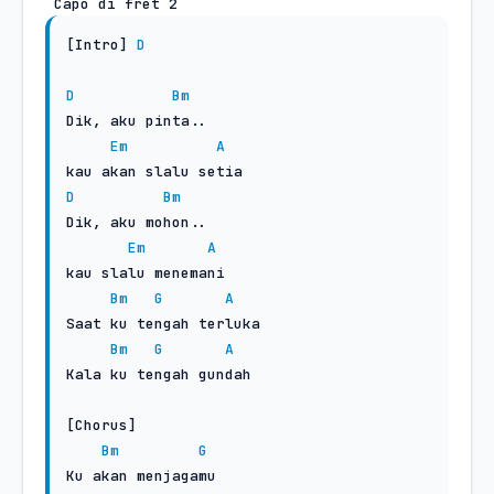
 Capo di fret 2
[Intro] 
D
D
Bm
Dik, aku pinta..

Em
A
D
Bm
Dik, aku mohon..

Em
A
kau slalu menemani

Bm
G
A
Saat ku tengah terluka

Bm
G
A
Kala ku tengah gundah

[Chorus]

Bm
G
Ku akan menjagamu
