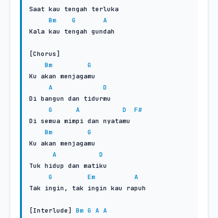
Saat kau tengah terluka

Bm
G
A
Kala kau tengah gundah

[Chorus]

Bm
G
Ku akan menjagamu

A
D
Di bangun dan tidurmu

G
A
D
F#
Di semua mimpi dan nyatamu

Bm
G
Ku akan menjagamu

A
D
Tuk hidup dan matiku

G
Em
A
Tak ingin, tak ingin kau rapuh

[Interlude] 
Bm
G
A
A