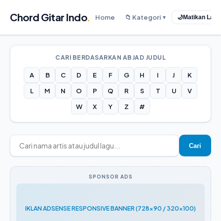
Chord Gitar Indo
.
Home
📁 Kategori
🌙
Matikan Lam
▼
CARI BERDASARKAN ABJAD JUDUL
A
B
C
D
E
F
G
H
I
J
K
L
M
N
O
P
Q
R
S
T
U
V
W
X
Y
Z
#
Cari
SPONSOR ADS
IKLAN ADSENSE RESPONSIVE BANNER (728x90 / 320x100)