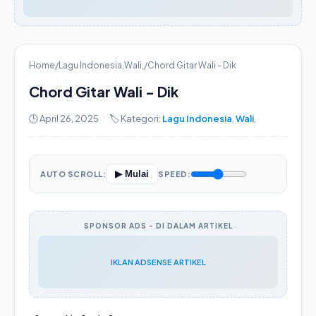
Home
/
Lagu Indonesia
,
Wali
,
/
Chord Gitar Wali - Dik
Chord Gitar Wali - Dik
🕒 April 26, 2025
🏷️ Kategori:
Lagu Indonesia
,
Wali
,
▶ Mulai
AUTO SCROLL:
SPEED:
SPONSOR ADS - DI DALAM ARTIKEL
IKLAN ADSENSE ARTIKEL