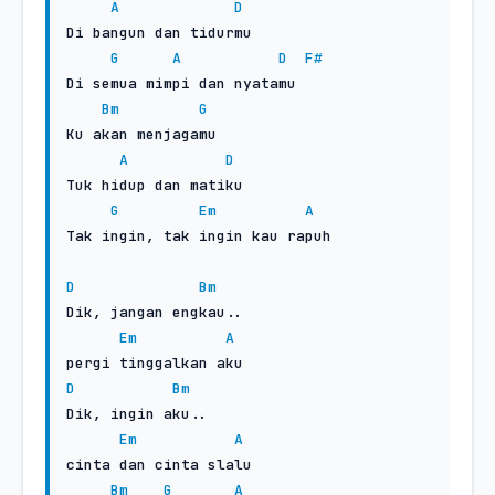
A
D
Di bangun dan tidurmu

G
A
D
F#
Di semua mimpi dan nyatamu

Bm
G
Ku akan menjagamu

A
D
Tuk hidup dan matiku

G
Em
A
Tak ingin, tak ingin kau rapuh

D
Bm
Dik, jangan engkau..

Em
A
D
Bm
Dik, ingin aku..

Em
A
cinta dan cinta slalu

Bm
G
A