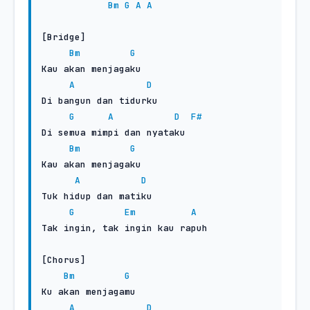
Bm
G
A
A
[Bridge]

Bm
G
Kau akan menjagaku

A
D
Di bangun dan tidurku

G
A
D
F#
Di semua mimpi dan nyataku

Bm
G
Kau akan menjagaku

A
D
Tuk hidup dan matiku

G
Em
A
Tak ingin, tak ingin kau rapuh

[Chorus]

Bm
G
Ku akan menjagamu

A
D