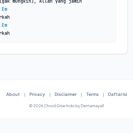
(gak mungkin), Allah yang jamin

Em
kah

Em
rkah
About
Privacy
Disclaimer
Terms
Daftar Isi
|
|
|
|
© 2026 Chord Gitar Indo by Dentamayall