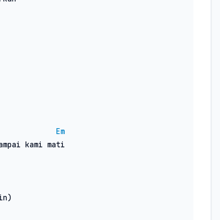
Em
ampai kami mati

n)
