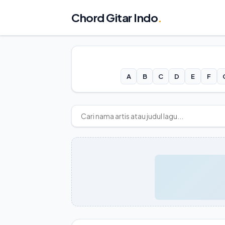
Chord Gitar Indo
.
A
B
C
D
E
F