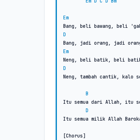
Em
D
C
D
Bm
Em
D
Em
D
Neng, tambah cantik, kalo s
B
Itu semua dari Allah, itu s
D
Itu semua milik Allah Baroka
[Chorus]
