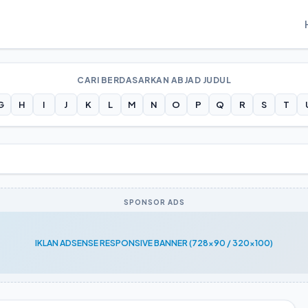
CARI BERDASARKAN ABJAD JUDUL
G
H
I
J
K
L
M
N
O
P
Q
R
S
T
SPONSOR ADS
IKLAN ADSENSE RESPONSIVE BANNER (728x90 / 320x100)