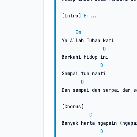
[Intro] 
Em
...

Em
Ya Allah Tuhan kami

D
Berkahi hidup ini

D
Sampai tua nanti

D
Dan sampai dan sampai dan s
[Chorus]

C
Banyak harta ngapain (ngapai
D