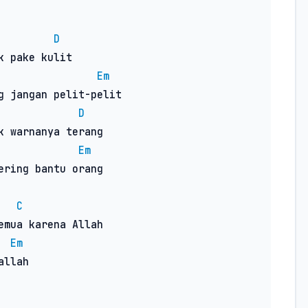
D
Em
D
Em
ering bantu orang

C
emua karena Allah

Em
llah
