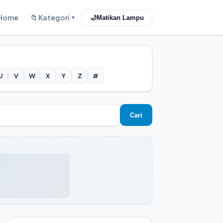
Home
📁 Kategori
🌙
Matikan Lampu
▼
U
V
W
X
Y
Z
#
Cari