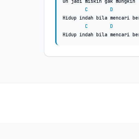
Oh jadi miskin gak mungkin 
C
D
Hidup indah bila mencari ber
C
D
Hidup indah bila mencari be