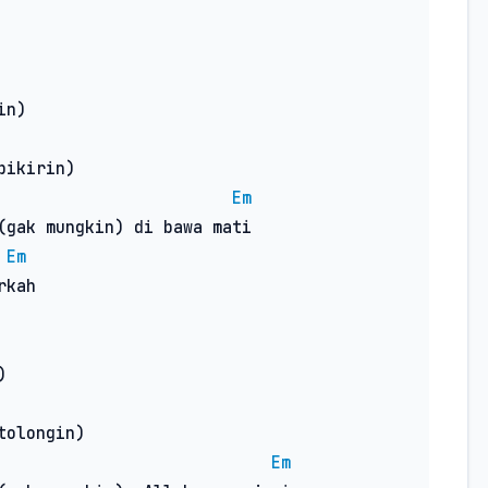
n)

ikirin)

Em
(gak mungkin) di bawa mati

Em
kah



olongin)

Em