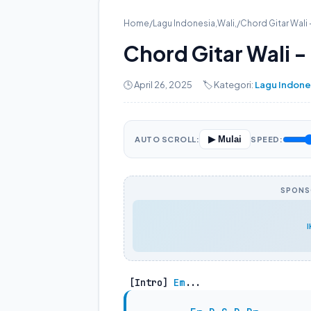
Home
/
Lagu Indonesia
,
Wali
,
/
Chord Gitar Wali 
Chord Gitar Wali -
🕒 April 26, 2025
🏷️ Kategori:
Lagu Indone
▶ Mulai
AUTO SCROLL:
SPEED:
SPONSO
 [Intro] 
Em
...