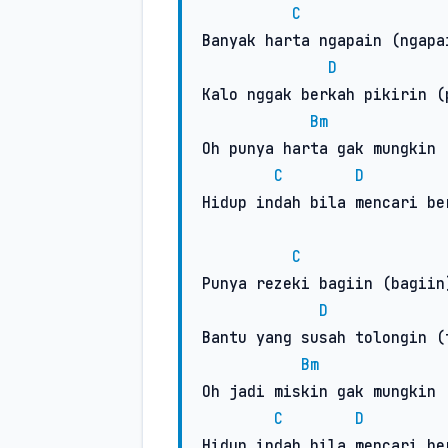
C
Banyak harta ngapain (ngapai
D
Kalo nggak berkah pikirin (p
Bm
Oh punya harta gak mungkin 
C
D
Hidup indah bila mencari ber
C
Punya rezeki bagiin (bagiin)
D
Bantu yang susah tolongin (t
Bm
Oh jadi miskin gak mungkin 
C
D
Hidup indah bila mencari ber