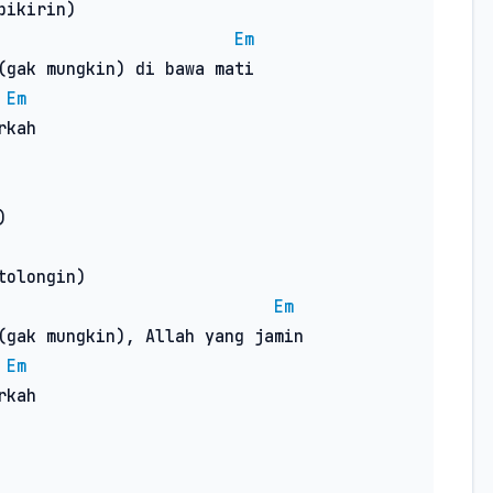
ikirin)

Em
(gak mungkin) di bawa mati

Em
kah



olongin)

Em
(gak mungkin), Allah yang jamin

Em
kah
