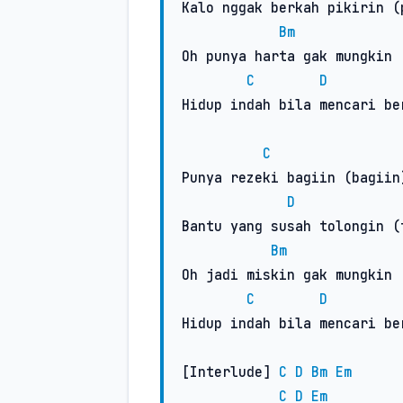
Kalo nggak berkah pikirin (p
Bm
Oh punya harta gak mungkin 
C
D
Hidup indah bila mencari ber
C
Punya rezeki bagiin (bagiin)
D
Bantu yang susah tolongin (t
Bm
Oh jadi miskin gak mungkin 
C
D
Hidup indah bila mencari ber
[Interlude] 
C
D
Bm
Em
C
D
Em