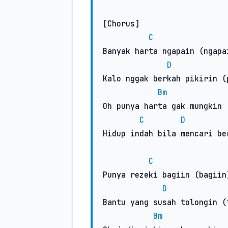
[Chorus]

C
Banyak harta ngapain (ngapai
D
Kalo nggak berkah pikirin (p
Bm
Oh punya harta gak mungkin 
C
D
Hidup indah bila mencari ber
C
Punya rezeki bagiin (bagiin)
D
Bantu yang susah tolongin (t
Bm