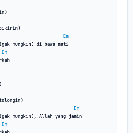
n)

ikirin)

Em
(gak mungkin) di bawa mati

Em
kah



olongin)

Em
(gak mungkin), Allah yang jamin

Em
kah
