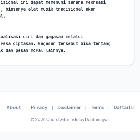
isional ini dapat memenuhi sarana rekreasi

, biasanya alat musik tradisional akan

al.
ualisasi diri dan gagasan melalui

reka ciptakan. Gagasan tersebut bisa tentang

ik dan pesan moral lainnya.
About
Privacy
Disclaimer
Terms
Daftar Isi
|
|
|
|
© 2026 Chord Gitar Indo by Dentamayall