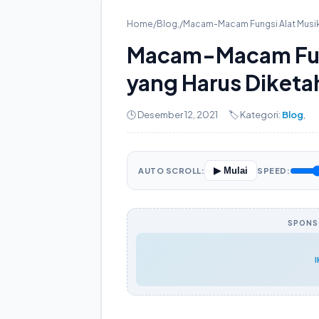
Home
/
Blog
,
/
Macam-Macam Fungsi Alat Musik 
Macam-Macam Fung
yang Harus Diketa
🕒 Desember 12, 2021
🏷️ Kategori:
Blog
,
▶ Mulai
AUTO SCROLL:
SPEED:
SPONSO