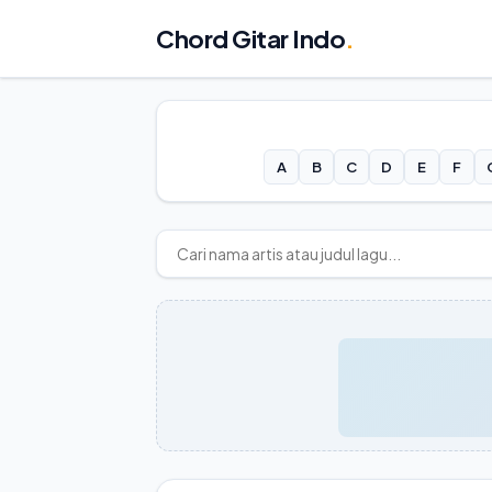
Chord Gitar Indo
.
A
B
C
D
E
F