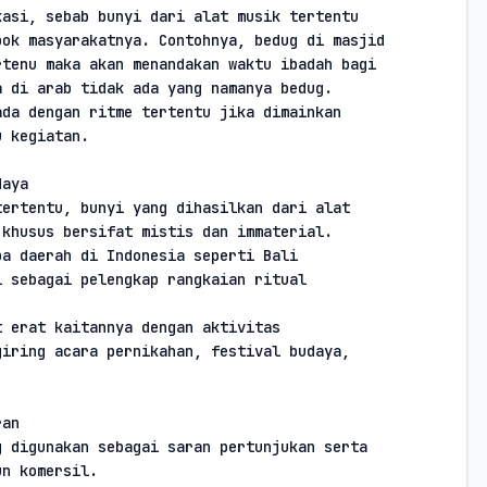
asi, sebab bunyi dari alat musik tertentu

ok masyarakatnya. Contohnya, bedug di masjid

tenu maka akan menandakan waktu ibadah bagi

a di arab tidak ada yang namanya bedug.
da dengan ritme tertentu jika dimainkan

u kegiatan.
daya
ertentu, bunyi yang dihasilkan dari alat

 khusus bersifat mistis dan immaterial.
a daerah di Indonesia seperti Bali

 sebagai pelengkap rangkaian ritual

 erat kaitannya dengan aktivitas

iring acara pernikahan, festival budaya,

ran
 digunakan sebagai saran pertunjukan serta

un komersil.