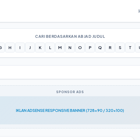
CARI BERDASARKAN ABJAD JUDUL
G
H
I
J
K
L
M
N
O
P
Q
R
S
T
SPONSOR ADS
IKLAN ADSENSE RESPONSIVE BANNER (728x90 / 320x100)