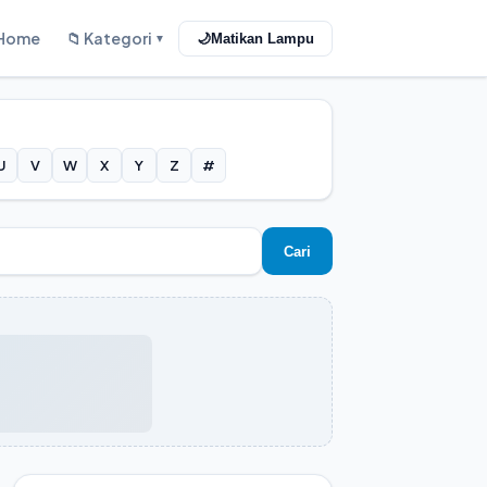
Home
📁 Kategori
🌙
Matikan Lampu
▼
U
V
W
X
Y
Z
#
Cari