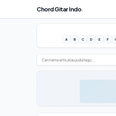
Chord Gitar Indo
.
A
B
C
D
E
F