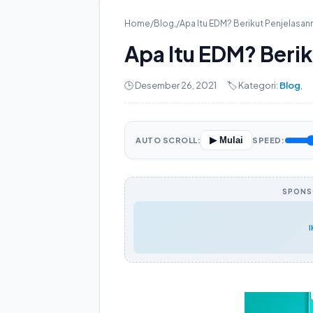
Home
/
Blog
,
/
Apa Itu EDM? Berikut Penjelasan
Apa Itu EDM? Beri
🕒 Desember 26, 2021
🏷️ Kategori:
Blog
,
▶ Mulai
AUTO SCROLL:
SPEED:
SPONSO