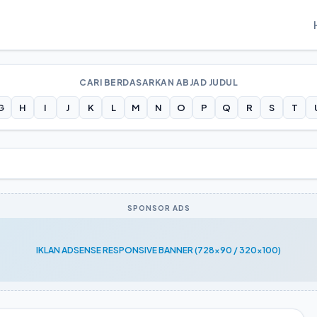
CARI BERDASARKAN ABJAD JUDUL
G
H
I
J
K
L
M
N
O
P
Q
R
S
T
SPONSOR ADS
IKLAN ADSENSE RESPONSIVE BANNER (728x90 / 320x100)