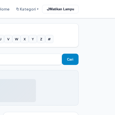
Home
📁 Kategori
🌙
Matikan Lampu
▼
U
V
W
X
Y
Z
#
Cari