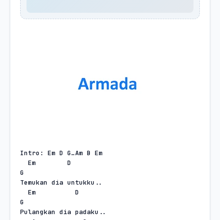
Intro: Em D G…Am B Em
Em
D
G
Temukan dia untukku..
Em
D
G
Pulangkan dia padaku..