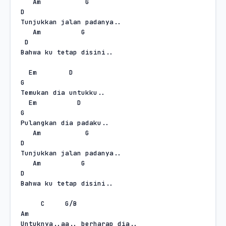
Am
G
D
Tunjukkan jalan padanya..
Am
G
D
Bahwa ku tetap disini..
Em
D
G
Temukan dia untukku..
Em
D
G
Pulangkan dia padaku..
Am
G
D
Tunjukkan jalan padanya..
Am
G
D
Bahwa ku tetap disini..
C
G/B
Am
Untuknya..aa.. berharap dia..