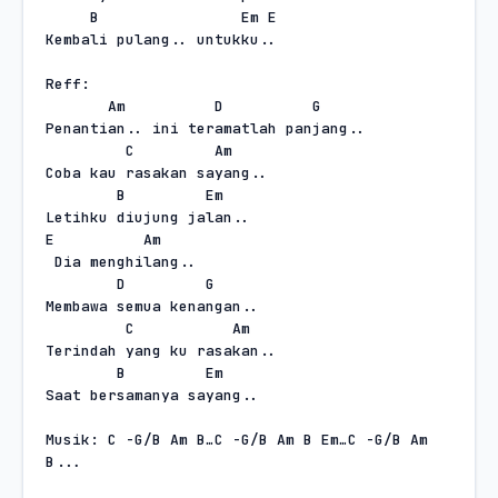
B
Em E
Kembali pulang.. untukku..
Reff:
Am
D
G
Penantian.. ini teramatlah panjang..
C
Am
Coba kau rasakan sayang..
B
Em
Letihku diujung jalan..
E
Am
Dia menghilang..
D
G
Membawa semua kenangan..
C
Am
Terindah yang ku rasakan..
B
Em
Saat bersamanya sayang..
Musik: C -G/B Am B…C -G/B Am B Em…C -G/B Am 
B...