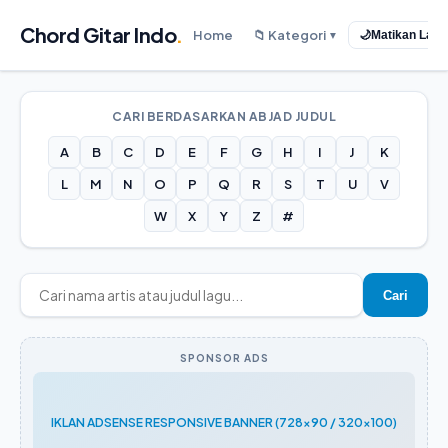
Chord Gitar Indo
.
Home
📁 Kategori
🌙
Matikan Lam
▼
CARI BERDASARKAN ABJAD JUDUL
A
B
C
D
E
F
G
H
I
J
K
L
M
N
O
P
Q
R
S
T
U
V
W
X
Y
Z
#
Cari
SPONSOR ADS
IKLAN ADSENSE RESPONSIVE BANNER (728x90 / 320x100)