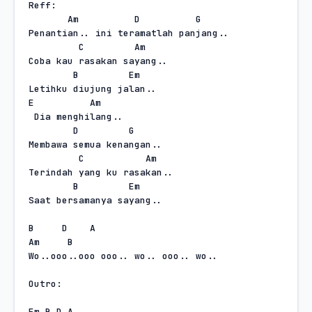
Reff:
Am
D
G
Penantian.. ini teramatlah panjang..
C
Am
Coba kau rasakan sayang..
B
Em
Letihku diujung jalan..
E
Am
Dia menghilang..
D
G
Membawa semua kenangan..
C
Am
Terindah yang ku rasakan..
B
Em
Saat bersamanya sayang..
B
D
A
Am
B
Wo..ooo..ooo ooo.. wo.. ooo.. wo..
Outro:
Em B D A