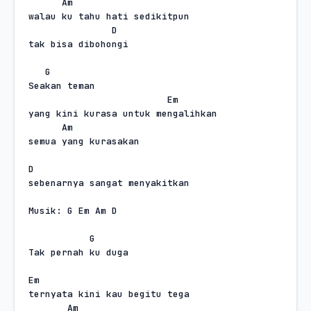
Am
walau ku tahu hati sedikitpun
D
tak bisa dibohongi
G
Seakan teman
Em
yang kini kurasa untuk mengalihkan
Am
semua yang kurasakan
D
sebenarnya sangat menyakitkan
Musik: G Em Am D
G
Tak pernah ku duga
Em
ternyata kini kau begitu tega
Am