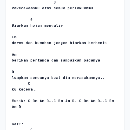
D
kekecewaanku atas semua perlakuanmu
G
Biarkan hujan mengalir
Em
deras dan kumohon jangan biarkan berhenti
Am
berikan pertanda dan sampaikan padanya
D
luapkan semuanya buat dia merasakannya..
C
ku kecewa..
Musik: C Bm Am D….C Bm Am D….C Bm Am D….C Bm 
Am D
Reff:
G