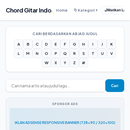
Chord Gitar Indo
.
Home
📁 Kategori
🌙
Matikan Lam
▼
CARI BERDASARKAN ABJAD JUDUL
A
B
C
D
E
F
G
H
I
J
K
L
M
N
O
P
Q
R
S
T
U
V
W
X
Y
Z
#
Cari
SPONSOR ADS
IKLAN ADSENSE RESPONSIVE BANNER (728x90 / 320x100)