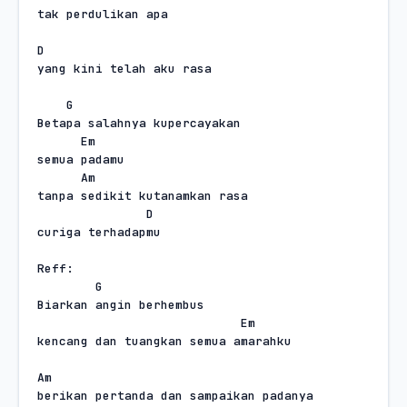
tak perdulikan apa
D
yang kini telah aku rasa
G
Betapa salahnya kupercayakan
Em
semua padamu
Am
tanpa sedikit kutanamkan rasa
D
curiga terhadapmu
Reff:
G
Biarkan angin berhembus
Em
kencang dan tuangkan semua amarahku
Am
berikan pertanda dan sampaikan padanya