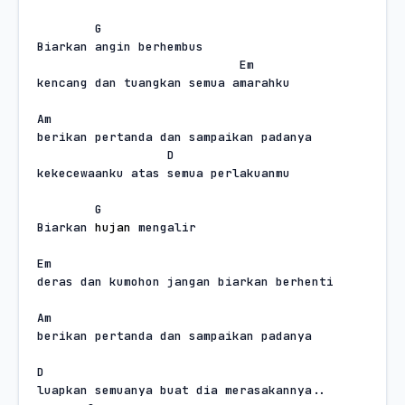
G
Biarkan angin berhembus
Em
kencang dan tuangkan semua amarahku
Am
berikan pertanda dan sampaikan padanya
D
kekecewaanku atas semua perlakuanmu
G
Biarkan 
hujan
 mengalir
Em
deras dan kumohon jangan biarkan berhenti
Am
berikan pertanda dan sampaikan padanya
D
luapkan semuanya buat dia merasakannya..