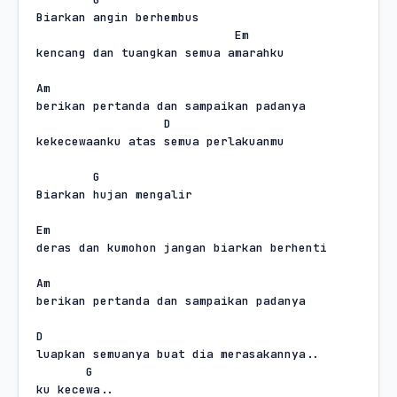
Biarkan angin berhembus
Em
kencang dan tuangkan semua amarahku
Am
berikan pertanda dan sampaikan padanya
D
kekecewaanku atas semua perlakuanmu
G
Biarkan hujan mengalir
Em
deras dan kumohon jangan biarkan berhenti
Am
berikan pertanda dan sampaikan padanya
D
luapkan semuanya buat dia merasakannya..
G
ku kecewa..