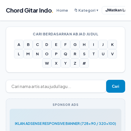
Chord Gitar Indo
.
Home
📁 Kategori
🌙
Matikan Lam
▼
CARI BERDASARKAN ABJAD JUDUL
A
B
C
D
E
F
G
H
I
J
K
L
M
N
O
P
Q
R
S
T
U
V
W
X
Y
Z
#
Cari
SPONSOR ADS
IKLAN ADSENSE RESPONSIVE BANNER (728x90 / 320x100)