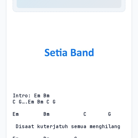
Intro: Em Bm

C G….Em Bm C G
Em
Bm
C
G
Disaat kuterjatuh semua menghilang