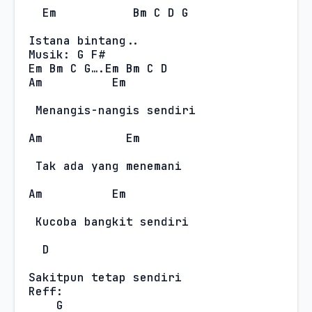
Em
Bm C D G
Istana bintang..
Musik: G F#

Em Bm C G….Em Bm C D
Am
Em
Menangis-nangis sendiri
Am
Em
Tak ada yang menemani
Am
Em
Kucoba bangkit sendiri
D
Sakitpun tetap sendiri
Reff:
G