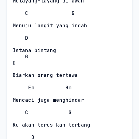
Melayang-layang di awan
C
G
Menuju langit yang indah
D
Istana bintang
G
D
Biarkan orang tertawa
Em
Bm
Mencaci juga menghindar
C
G
Ku akan terus kan terbang
D