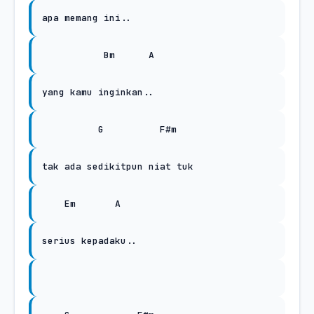
apa memang ini..
Bm
A
yang kamu inginkan..
G
F#m
tak ada sedikitpun niat tuk
Em
A
serius kepadaku..