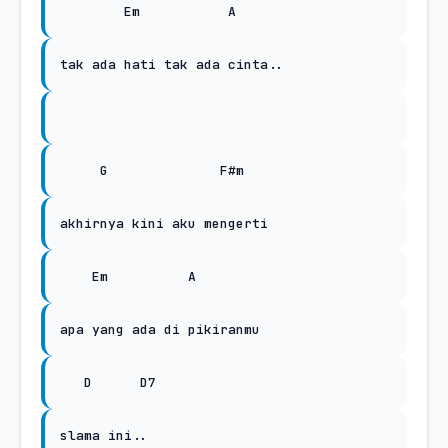
Em
A
tak ada hati tak ada cinta..
G
F#m
akhirnya kini aku mengerti
Em
A
apa yang ada di pikiranmu
D
D7
slama ini..