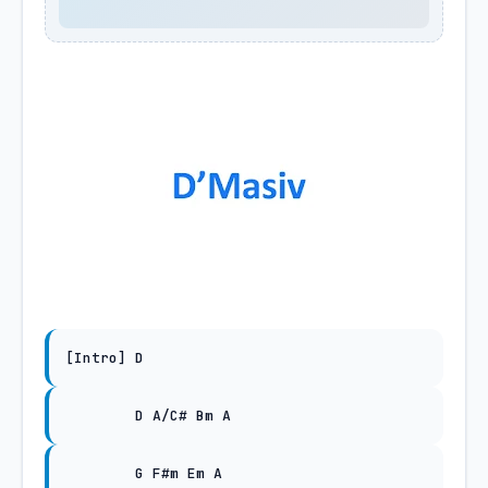
[Intro] D
D A/C# Bm A
G F#m Em A