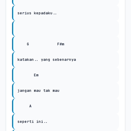
serius kepadaku..
G
F#m
katakan.. yang sebenarnya
Em
jangan mau tak mau
A
seperti ini..