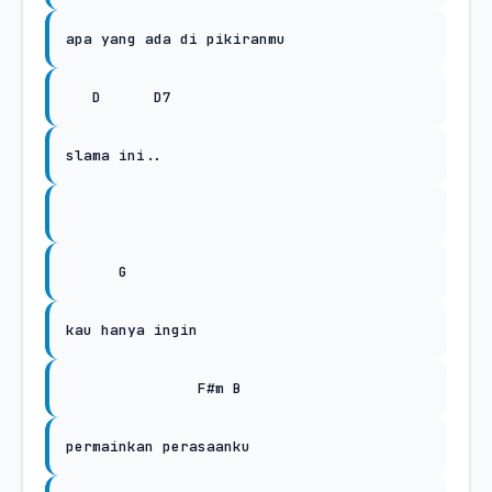
apa yang ada di pikiranmu
D
D7
slama ini..
G
kau hanya ingin
F#m B
permainkan perasaanku