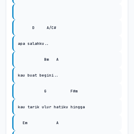
D
A/C#
apa salahku..
Bm
A
kau buat begini..
G
F#m
kau tarik ulur hatiku hingga
Em
A