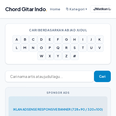
Chord Gitar Indo
.
Home
📁 Kategori
🌙
Matikan Lam
▼
CARI BERDASARKAN ABJAD JUDUL
A
B
C
D
E
F
G
H
I
J
K
L
M
N
O
P
Q
R
S
T
U
V
W
X
Y
Z
#
Cari
SPONSOR ADS
IKLAN ADSENSE RESPONSIVE BANNER (728x90 / 320x100)