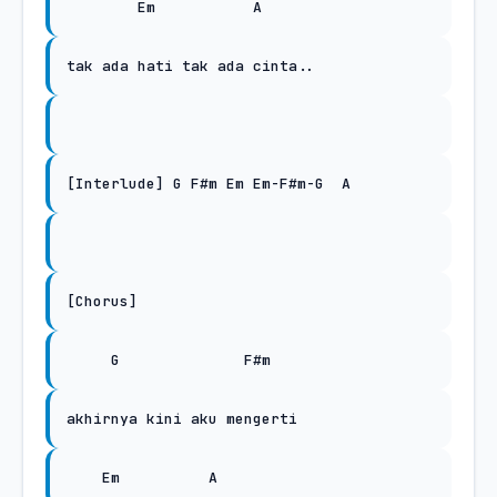
Em
A
tak ada hati tak ada cinta..
[Interlude] G F#m Em Em-F#m-G
A
[Chorus]
G
F#m
akhirnya kini aku mengerti
Em
A