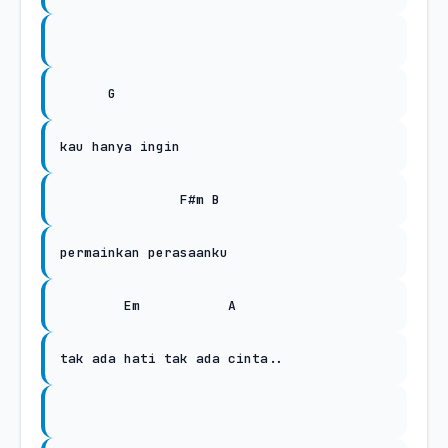
G
kau hanya ingin
F#m B
permainkan perasaanku
Em
A
tak ada hati tak ada cinta..