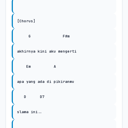
[Chorus]
G
F#m
akhirnya kini aku mengerti
Em
A
apa yang ada di pikiranmu
D
D7
slama ini..