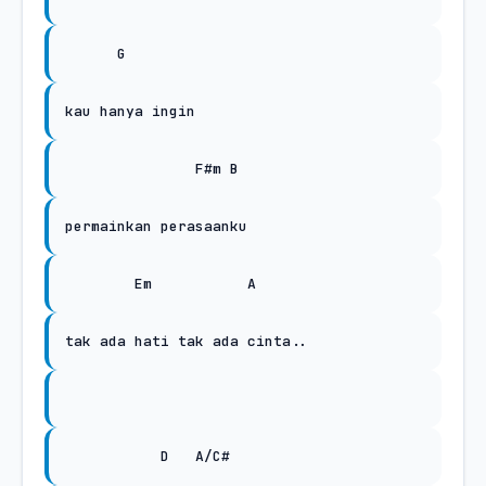
G
kau hanya ingin
F#m B
permainkan perasaanku
Em
A
tak ada hati tak ada cinta..
D
A/C#