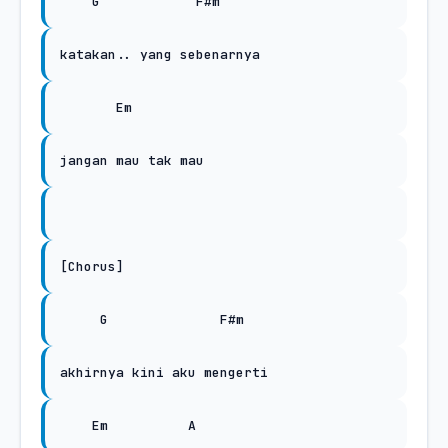
G
F#m
katakan.. yang sebenarnya
Em
jangan mau tak mau
[Chorus]
G
F#m
akhirnya kini aku mengerti
Em
A