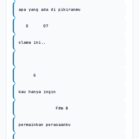
apa yang ada di pikiranmu
D
D7
slama ini..
G
kau hanya ingin
F#m B
permainkan perasaanku