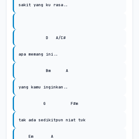
sakit yang ku rasa..
D
A/C#
apa memang ini..
Bm
A
yang kamu inginkan..
G
F#m
tak ada sedikitpun niat tuk
Em
A