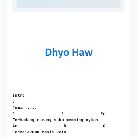
Intro:
C
Teman.....
D
G
Em
Terkadang memang suka membingungkan
Am
D
G
Berkelakuan manis kalo