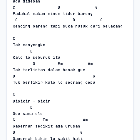
ada didepan
C
D
G
Padahal makan minum tidur bareng
C
D
G
Kencing bareng tapi suka nusuk dari belakang
C
Tak menyangka
D
Kalo lo seburuk itu
G
Em
Am
Tak terlintas dalam benak gue
D
G
Tuk berfikir kalo lo seorang cepu
C
Dipikir - pikir
D
Gue sama elo
G
Em
Am
Gapernah sedikit ada urusan
D
G
Gapernah bikin lo sakit hati