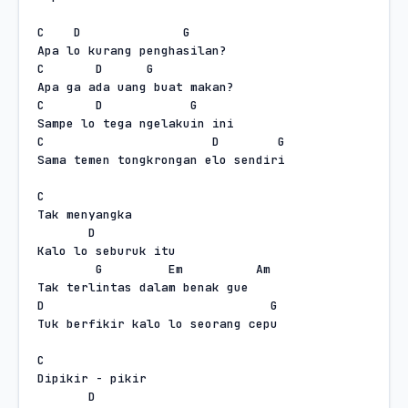
C
D
G
Apa lo kurang penghasilan?
C
D
G
Apa ga ada uang buat makan?
C
D
G
Sampe lo tega ngelakuin ini
C
D
G
Sama temen tongkrongan elo sendiri
C
Tak menyangka
D
Kalo lo seburuk itu
G
Em
Am
Tak terlintas dalam benak gue
D
G
Tuk berfikir kalo lo seorang cepu
C
Dipikir - pikir
D