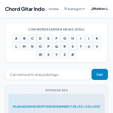
Chord Gitar Indo
.
Home
📁 Kategori
🌙
Matikan Lam
▼
CARI BERDASARKAN ABJAD JUDUL
A
B
C
D
E
F
G
H
I
J
K
L
M
N
O
P
Q
R
S
T
U
V
W
X
Y
Z
#
Cari
SPONSOR ADS
IKLAN ADSENSE RESPONSIVE BANNER (728x90 / 320x100)